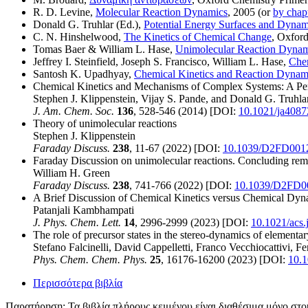
R. D. Levine,
Molecular Reaction Dynamics
, 2005 (or
by chap
Donald G. Truhlar (Ed.),
Potential Energy Surfaces and Dynami
C. N. Hinshelwood,
The Kinetics of Chemical Change
, Oxfor
Tomas Baer & William L. Hase,
Unimolecular Reaction Dynam
Jeffrey I. Steinfield, Joseph S. Francisco, William L. Hase,
Che
Santosh K. Upadhyay,
Chemical Kinetics and Reaction Dynam
Chemical Kinetics and Mechanisms of Complex Systems: A Per
Stephen J. Klippenstein, Vijay S. Pande, and Donald G. Truhla
J. Am. Chem. Soc.
136
, 528-546 (2014) [DOI:
10.1021/ja4087
Theory of unimolecular reactions
Stephen J. Klippenstein
Faraday Discuss.
238
, 11-67 (2022) [DOI:
10.1039/D2FD001
Faraday Discussion on unimolecular reactions. Concluding rem
William H. Green
Faraday Discuss.
238
, 741-766 (2022) [DOI:
10.1039/D2FD0
A Brief Discussion of Chemical Kinetics versus Chemical Dyn
Patanjali Kambhampati
J. Phys. Chem. Lett.
14
, 2996-2999 (2023) [DOI:
10.1021/acs.
The role of precursor states in the stereo-dynamics of elementa
Stefano Falcinelli, David Cappelletti, Franco Vecchiocattivi, F
Phys. Chem. Chem. Phys.
25
, 16176-16200 (2023) [DOI:
10.
Περισσότερα βιβλία
Παρατήρηση
: Τα βιβλία πλήρους κειμένου είναι διαθέσιμα μόνο στ