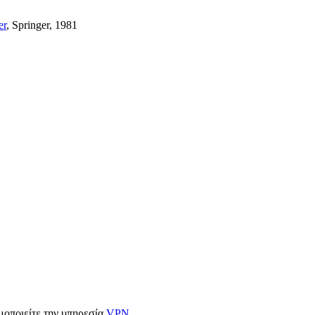
er
, Springer, 1981
ιμοποιείτε την υπηρεσία
VPN
.