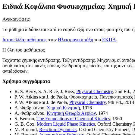
Ειδικά Κεφάλαια Φυσικοχημείας: Χημική 
Ανακοινώσεις
Το μάθημα διδάσκεται κατά το εαρινό εξάμηνο στους φοιτητές του
Ιστοσελίδα μαθήματος
στην
Ηλεκτρονική τάξη
του
ΕΚΠΑ
.
Η ύλη του μαθήματος
Ταχύτητα χημικής αντίδρασης. Τάξη αντίδρασης. Μηχανισμοί αντιδ
αντιδράσεις σε πυκνές φάσεις. Επίδραση της πίεσης και της ιοντική
αντιδράσεων.
Χρήσιμα συγγράμματα
R. S. Berry, S. A. Rice, J. Ross,
Physical Chemistry
, 2nd Ed., 
P. W. Atkins και J. de Paola, Φυσικοχημεία, Πανεπιστημιακές
P. W. Atkins και J. de Paola,
Physical Chemistry
, 9th Ed., 2014
Α. Φαβρικάνου,
Χημική Κινητική
, 1976
Α. Φαβρικάνου,
Κινητική Θεωρία Αερίων
, 1974
S. Benson,
The Foundations of Chemical Kinetics
, 1960
G. B. Cox,
Modern Liquid Phase Kinetics
, Oxford Chemistry 
M. Brouard,
Reaction Dynamics
, Oxford Chemistry Primers, 
M. Brouard,
Δυναμική αντιδράσεων
, Oxford Chemistry Primer