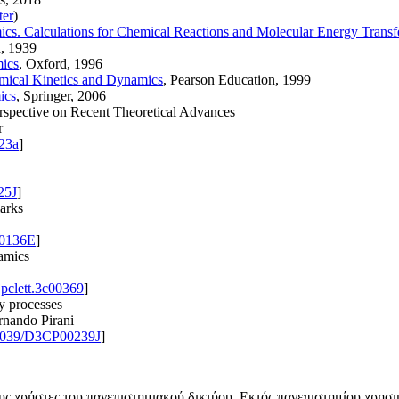
ter
)
cs. Calculations for Chemical Reactions and Molecular Energy Transf
d, 1939
ics
, Oxford, 1996
mical Kinetics and Dynamics
, Pearson Education, 1999
ics
, Springer, 2006
spective on Recent Theoretical Advances
r
23a
]
25J
]
arks
0136E
]
amics
jpclett.3c00369
]
ry processes
ernando Pirani
1039/D3CP00239J
]
ους χρήστες του πανεπιστημιακού δικτύου. Εκτός πανεπιστημίου χρησ