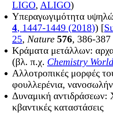
LIGO
,
ALIGO
)
Υπεραγωγιμότητα υψηλώ
4
, 1447-1449 (2018)
) [
Su
25
,
Nature
576
, 386-387
Κράματα μετάλλων: αρχαί
(βλ. π.χ.
Chemistry Worl
Αλλοτροπικές μορφές του
φουλλερένια, νανοσωλήν
Δυναμική αντιδράσεων: Χ
κβαντικές καταστάσεις