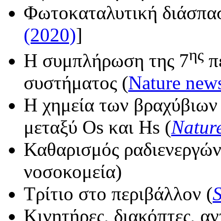
Φωτοκαταλυτική διάσπασ
(2020)
]
ης
Η συμπλήρωση της 7
πε
συστήματος (
Nature new
Η χημεία των βραχύβιων 
μεταξύ Os και Hs (
Natur
Καθαρισμός ραδιενεργών
νοσοκομεία)
Τρίτιο στο περιβάλλον (
S
Κινητήρες, διακόπτες, αν